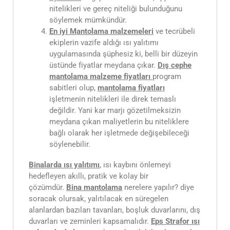
nitelikleri ve gereç niteliği bulunduğunu
söylemek mümkündür.
En iyi Mantolama malzemeleri
ve tecrübeli
ekiplerin vazife aldığı ısı yalıtımı
uygulamasında şüphesiz ki, belli bir düzeyin
üstünde fiyatlar meydana çıkar.
Dış cephe
mantolama malzeme fiyatları
program
sabitleri olup,
mantolama fiyatları
işletmenin nitelikleri ile direk temaslı
değildir. Yani kar marjı gözetilmeksizin
meydana çıkan maliyetlerin bu niteliklere
bağlı olarak her işletmede değişebileceği
söylenebilir.
Binalarda ısı yalıtımı
, ısı kaybını önlemeyi
hedefleyen akıllı, pratik ve kolay bir
çözümdür.
Bina mantolama
nerelere yapılır? diye
soracak olursak, yalıtılacak en süregelen
alanlardan bazıları tavanları, boşluk duvarlarını, dış
duvarları ve zeminleri kapsamalıdır.
Eps Strafor ısı