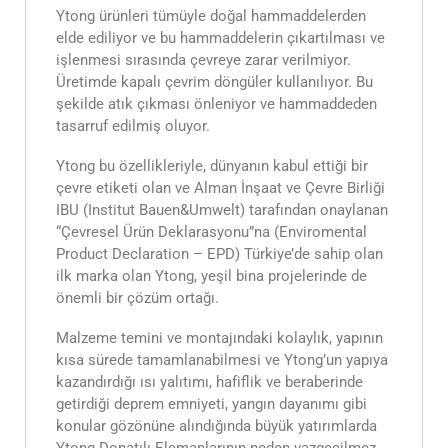
Ytong ürünleri tümüyle doğal hammaddelerden
elde ediliyor ve bu hammaddelerin çıkartılması ve
işlenmesi sırasında çevreye zarar verilmiyor.
Üretimde kapalı çevrim döngüler kullanılıyor. Bu
şekilde atık çıkması önleniyor ve hammaddeden
tasarruf edilmiş oluyor.
Ytong bu özellikleriyle, dünyanın kabul ettiği bir
çevre etiketi olan ve Alman İnşaat ve Çevre Birliği
IBU (Institut Bauen&Umwelt) tarafından onaylanan
“Çevresel Ürün Deklarasyonu”na (Enviromental
Product Declaration – EPD) Türkiye’de sahip olan
ilk marka olan Ytong, yeşil bina projelerinde de
önemli bir çözüm ortağı.
Malzeme temini ve montajındaki kolaylık, yapının
kısa sürede tamamlanabilmesi ve Ytong’un yapıya
kazandırdığı ısı yalıtımı, hafiflik ve beraberinde
getirdiği deprem emniyeti, yangın dayanımı gibi
konular gözönüne alındığında büyük yatırımlarda
Ytong Donatılı Elemanlarının neden vazgeçilmez