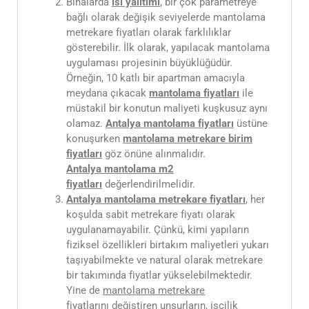
Binalarda
ısı yalıtımı
, bir çok parametreye
bağlı olarak değişik seviyelerde mantolama
metrekare fiyatları olarak farklılıklar
gösterebilir. İlk olarak, yapılacak mantolama
uygulaması projesinin büyüklüğüdür.
Örneğin, 10 katlı bir apartman amacıyla
meydana çıkacak
mantolama fiyatları
ile
müstakil bir konutun maliyeti kuşkusuz aynı
olamaz.
Antalya
mantolama fiyatları
üstüne
konuşurken
mantolama metrekare birim
fiyatları
göz önüne alınmalıdır.
Antalya
mantolama m2
fiyatları
değerlendirilmelidir.
Antalya mantolama metrekare fiyatları
, her
koşulda sabit metrekare fiyatı olarak
uygulanamayabilir. Çünkü, kimi yapıların
fiziksel özellikleri birtakım maliyetleri yukarı
taşıyabilmekte ve natural olarak metrekare
bir takımında fiyatlar yükselebilmektedir.
Yine de
mantolama metrekare
fiyatlarını
değiştiren unsurların, işçilik