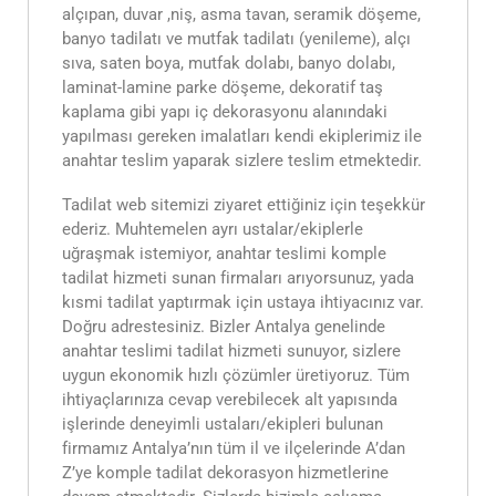
alçıpan, duvar ,niş, asma tavan, seramik döşeme,
banyo tadilatı ve mutfak tadilatı (yenileme), alçı
sıva, saten boya, mutfak dolabı, banyo dolabı,
laminat-lamine parke döşeme, dekoratif taş
kaplama gibi yapı iç dekorasyonu alanındaki
yapılması gereken imalatları kendi ekiplerimiz ile
anahtar teslim yaparak sizlere teslim etmektedir.
Tadilat web sitemizi ziyaret ettiğiniz için teşekkür
ederiz. Muhtemelen ayrı ustalar/ekiplerle
uğraşmak istemiyor, anahtar teslimi komple
tadilat hizmeti sunan firmaları arıyorsunuz, yada
kısmi tadilat yaptırmak için ustaya ihtiyacınız var.
Doğru adrestesiniz. Bizler Antalya genelinde
anahtar teslimi tadilat hizmeti sunuyor, sizlere
uygun ekonomik hızlı çözümler üretiyoruz. Tüm
ihtiyaçlarınıza cevap verebilecek alt yapısında
işlerinde deneyimli ustaları/ekipleri bulunan
firmamız Antalya’nın tüm il ve ilçelerinde A’dan
Z’ye komple tadilat dekorasyon hizmetlerine