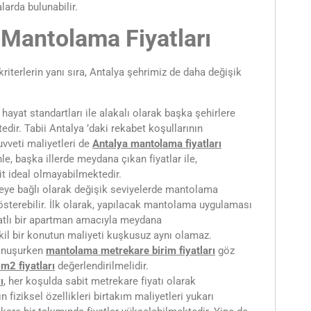
larda bulunabilir.
 Mantolama Fiyatları
 kriterlerin yanı sıra, Antalya şehrimiz de daha değişik
n hayat standartları ile alakalı olarak başka şehirlere
edir. Tabii Antalya ’daki rekabet koşullarının
kuvveti maliyetleri de
Antalya
mantolama fiyatları
le, başka illerde meydana çıkan fiyatlar ile,
it ideal olmayabilmektedir.
reye bağlı olarak değişik seviyelerde mantolama
 gösterebilir. İlk olarak, yapılacak mantolama uygulaması
katlı bir apartman amacıyla meydana
il bir konutun maliyeti kuşkusuz aynı olamaz.
onuşurken
mantolama metrekare birim fiyatları
göz
m2 fiyatları
değerlendirilmelidir.
ı
, her koşulda sabit metrekare fiyatı olarak
 fiziksel özellikleri birtakım maliyetleri yukarı