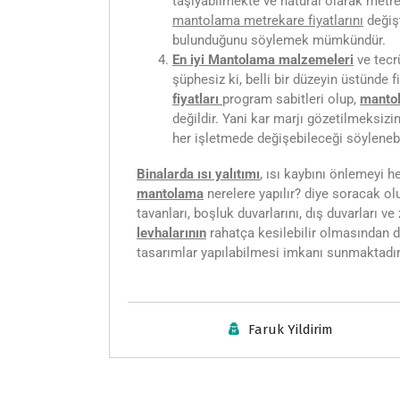
taşıyabilmekte ve natural olarak metre
mantolama metrekare fiyatlarını
değişt
bulunduğunu söylemek mümkündür.
En iyi Mantolama malzemeleri
ve tecrü
şüphesiz ki, belli bir düzeyin üstünde 
fiyatları
program sabitleri olup,
mantol
değildir. Yani kar marjı gözetilmeksizi
her işletmede değişebileceği söylenebi
Binalarda ısı yalıtımı
, ısı kaybını önlemeyi h
mantolama
nerelere yapılır? diye soracak olu
tavanları, boşluk duvarlarını, dış duvarları v
levhalarının
rahatça kesilebilir olmasından 
tasarımlar yapılabilmesi imkanı sunmaktadır. 
Faruk Yildirim