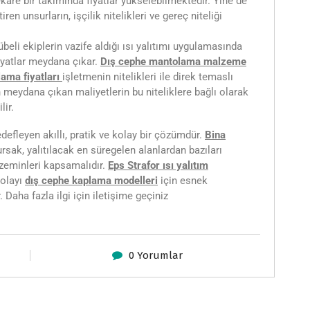
kare bir takımında fiyatlar yükselebilmektedir. Yine de
iren unsurların, işçilik nitelikleri ve gereç niteliği
beli ekiplerin vazife aldığı ısı yalıtımı uygulamasında
fiyatlar meydana çıkar.
Dış cephe mantolama malzeme
ama fiyatları
işletmenin nitelikleri ile direk temaslı
n meydana çıkan maliyetlerin bu niteliklere bağlı olarak
lir.
edefleyen akıllı, pratik ve kolay bir çözümdür.
Bina
rsak, yalıtılacak en süregelen alanlardan bazıları
e zeminleri kapsamalıdır.
Eps Strafor ısı yalıtım
dolayı
dış cephe kaplama modelleri
için esnek
Daha fazla ilgi için iletişime geçiniz
0 Yorumlar