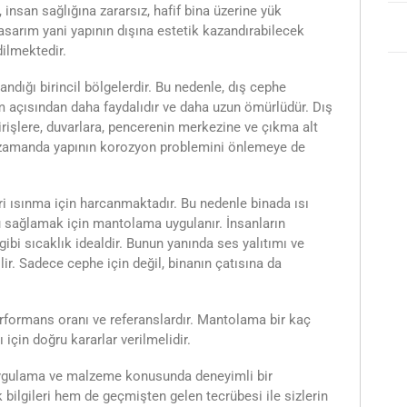
, insan sağlığına zararsız, hafif bina üzerine yük
sarım yani yapının dışına estetik kazandırabilecek
dilmektedir.
şandığı birincil bölgelerdir. Bu nedenle, dış cephe
 açısından daha faydalıdır ve daha uzun ömürlüdür. Dış
irişlere, duvarlara, pencerenin merkezine ve çıkma alt
ı zamanda yapının korozyon problemini önlemeye de
iri ısınma için harcanmaktadır. Bu nedenle binada ısı
u sağlamak için mantolama uygulanır. İnsanların
ibi sıcaklık idealdir. Bunun yanında ses yalıtımı ve
ir. Sadece cephe için değil, binanın çatısına da
erformans oranı ve referanslardır. Mantolama bir kaç
için doğru kararlar verilmelidir.
 uygulama ve malzeme konusunda deneyimli bir
ilgileri hem de geçmişten gelen tecrübesi ile sizlerin