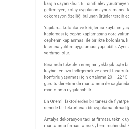
karşın dayanıklıdır. B1 sınıfı alev yürütmeyen
getirmeyen, kolay uygulanan aynı zamanda ta
dekorasyon özelliği bulunan ürünler tercih e
Yapılarda kolonlar ve kirişler ısı kaybının ya
kaplaması iç cephe kaplamasına göre yalıtım
cephenin kaplanması ile birlikte kolonlara, k
kısmına yalıtım uygulaması yapılabilir. Ayn
yardımcı olur.
Binalarda tüketilen enerjinin yaklaşık üçte b
kaybını en aza indirgemek ve enerji tasarruf
konforlu yaşaması için ortalama 20 – 22 °C g
gürültü denetimi de mantolama ile sağlanabil
mantolama uygulanabilir.
En Önemli faktörlerden bir tanesi de fiyat/p
senede bir tekrarlanan bir uygulama olmadığı 
Antalya dekorasyon tadilat firması, teknik
mantolama firması olarak , hem mühendislik b