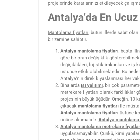
projelerinde kararlarınızı etkileyecek çalışma
Antalya’da En Ucuz
Mantolama fiyatları
, bütün illerde sabit olan
bir zemine sahiptir.
Antalya mantolama fiyatları
, başta ili
göre bir oran değişiklik gösterebilmekt
değişiklikleri, lojistik imkanları ve iş 
üstünde etkili olabilmektedir. Bu neden
Antalya’nın direk kıyaslanması her vak
Binalarda
ısı yalıtımı
, bir çok paramet
metrekare fiyatları olarak farklılıklar
projesinin büyüklüğüdür. Örneğin, 10 
çıkacak
mantolama fiyatları
ile müstak
Antalya
mantolama fiyatları
üstüne k
önüne alınmalıdır.
Antalya
mantolama 
Antalya mantolama metrekare fiyatlar
uygulanamayabilir. Çünkü, kimi yapıların