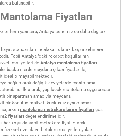
larda bulunabilir.
 Mantolama Fiyatları
 kriterlerin yanı sıra, Antalya şehrimiz de daha değişik
n hayat standartları ile alakalı olarak başka şehirlere
edir. Tabii Antalya ’daki rekabet koşullarının
kuvveti maliyetleri de
Antalya
mantolama fiyatları
le, başka illerde meydana çıkan fiyatlar ile,
it ideal olmayabilmektedir.
reye bağlı olarak değişik seviyelerde mantolama
 gösterebilir. İlk olarak, yapılacak mantolama uygulaması
katlı bir apartman amacıyla meydana
il bir konutun maliyeti kuşkusuz aynı olamaz.
onuşurken
mantolama metrekare birim fiyatları
göz
m2 fiyatları
değerlendirilmelidir.
ı
, her koşulda sabit metrekare fiyatı olarak
 fiziksel özellikleri birtakım maliyetleri yukarı