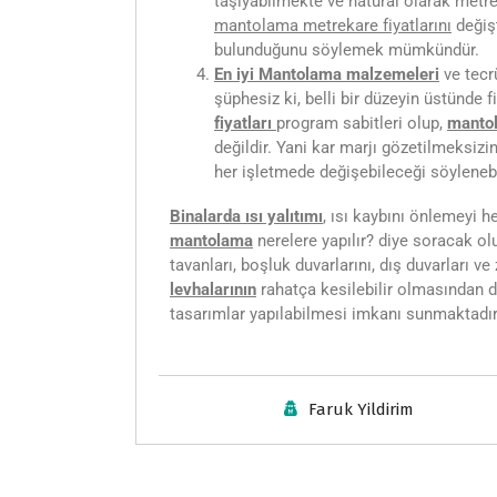
taşıyabilmekte ve natural olarak metre
mantolama metrekare fiyatlarını
değişt
bulunduğunu söylemek mümkündür.
En iyi Mantolama malzemeleri
ve tecrü
şüphesiz ki, belli bir düzeyin üstünde 
fiyatları
program sabitleri olup,
mantol
değildir. Yani kar marjı gözetilmeksizi
her işletmede değişebileceği söylenebi
Binalarda ısı yalıtımı
, ısı kaybını önlemeyi h
mantolama
nerelere yapılır? diye soracak olu
tavanları, boşluk duvarlarını, dış duvarları v
levhalarının
rahatça kesilebilir olmasından 
tasarımlar yapılabilmesi imkanı sunmaktadır. 
Faruk Yildirim