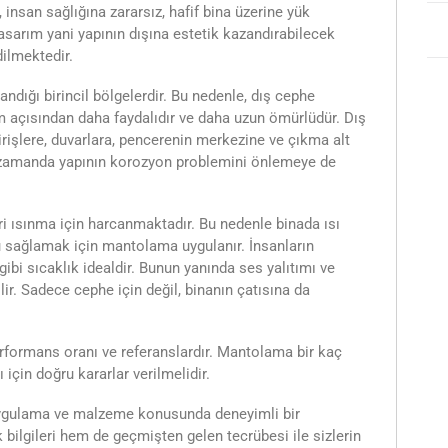
, insan sağlığına zararsız, hafif bina üzerine yük
sarım yani yapının dışına estetik kazandırabilecek
dilmektedir.
şandığı birincil bölgelerdir. Bu nedenle, dış cephe
 açısından daha faydalıdır ve daha uzun ömürlüdür. Dış
irişlere, duvarlara, pencerenin merkezine ve çıkma alt
ı zamanda yapının korozyon problemini önlemeye de
iri ısınma için harcanmaktadır. Bu nedenle binada ısı
u sağlamak için mantolama uygulanır. İnsanların
ibi sıcaklık idealdir. Bunun yanında ses yalıtımı ve
ir. Sadece cephe için değil, binanın çatısına da
erformans oranı ve referanslardır. Mantolama bir kaç
için doğru kararlar verilmelidir.
 uygulama ve malzeme konusunda deneyimli bir
ilgileri hem de geçmişten gelen tecrübesi ile sizlerin