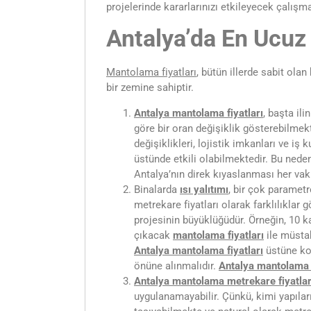
projelerinde kararlarınızı etkileyecek çalışma
Antalya’da En Ucuz
Mantolama fiyatları
, bütün illerde sabit olan
bir zemine sahiptir.
Antalya mantolama fiyatları
, başta ili
göre bir oran değişiklik gösterebilmekt
değişiklikleri, lojistik imkanları ve iş 
üstünde etkili olabilmektedir. Bu neden
Antalya’nın direk kıyaslanması her vak
Binalarda
ısı yalıtımı
, bir çok paramet
metrekare fiyatları olarak farklılıklar
projesinin büyüklüğüdür. Örneğin, 10 
çıkacak
mantolama fiyatları
ile müstak
Antalya
mantolama fiyatları
üstüne k
önüne alınmalıdır.
Antalya
mantolama 
Antalya mantolama metrekare fiyatlar
uygulanamayabilir. Çünkü, kimi yapıların