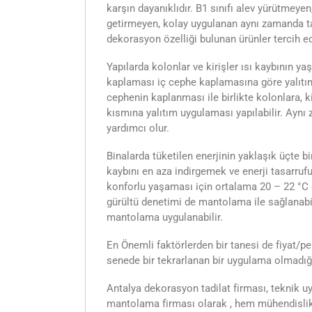
karşın dayanıklıdır. B1 sınıfı alev yürütmeyen
getirmeyen, kolay uygulanan aynı zamanda ta
dekorasyon özelliği bulunan ürünler tercih e
Yapılarda kolonlar ve kirişler ısı kaybının ya
kaplaması iç cephe kaplamasına göre yalıtım
cephenin kaplanması ile birlikte kolonlara, k
kısmına yalıtım uygulaması yapılabilir. Ayn
yardımcı olur.
Binalarda tüketilen enerjinin yaklaşık üçte b
kaybını en aza indirgemek ve enerji tasarruf
konforlu yaşaması için ortalama 20 – 22 °C g
gürültü denetimi de mantolama ile sağlanabil
mantolama uygulanabilir.
En Önemli faktörlerden bir tanesi de fiyat/p
senede bir tekrarlanan bir uygulama olmadığı 
Antalya dekorasyon tadilat firması, teknik
mantolama firması olarak , hem mühendislik b