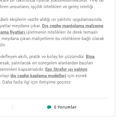
kare bir takımında fiyatlar yükselebilmektedir. Yine de
iren unsurların, işçilik nitelikleri ve gereç niteliği
beli ekiplerin vazife aldığı ısı yalıtımı uygulamasında
fiyatlar meydana çıkar.
Dış cephe mantolama malzeme
ama fiyatları
işletmenin nitelikleri ile direk temaslı
n meydana çıkan maliyetlerin bu niteliklere bağlı olarak
lir.
edefleyen akıllı, pratik ve kolay bir çözümdür.
Bina
rsak, yalıtılacak en süregelen alanlardan bazıları
e zeminleri kapsamalıdır.
Eps Strafor ısı yalıtım
dolayı
dış cephe kaplama modelleri
için esnek
Daha fazla ilgi için iletişime geçiniz
0 Yorumlar