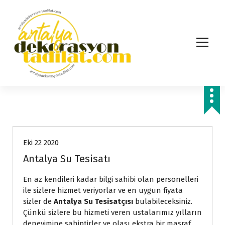
İ
ç
e
r
i
ğ
e
g
e
ç
Hizmetlerimiz
Eki 22 2020
Antalya Su Tesisatı
En az kendileri kadar bilgi sahibi olan personelleri
ile sizlere hizmet veriyorlar ve en uygun fiyata
sizler de
Antalya Su Tesisatçısı
bulabileceksiniz.
Çünkü sizlere bu hizmeti veren ustalarımız yılların
deneyimine sahiptirler ve olası ekstra bir masraf