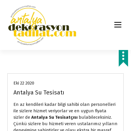
İ
ç
e
r
i
ğ
e
g
e
ç
Hizmetlerimiz
Eki 22 2020
Antalya Su Tesisatı
En az kendileri kadar bilgi sahibi olan personelleri
ile sizlere hizmet veriyorlar ve en uygun fiyata
sizler de
Antalya Su Tesisatçısı
bulabileceksiniz.
Çünkü sizlere bu hizmeti veren ustalarımız yılların
deneyimine sahiptirler ve olası ekstra bir masraf