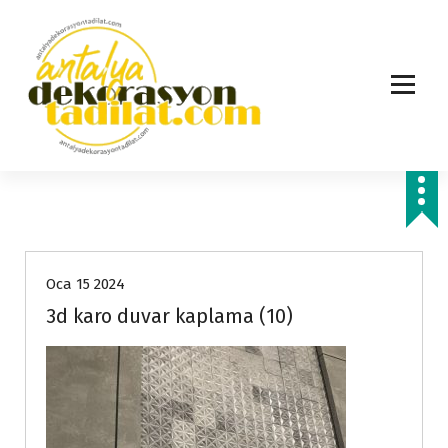
İ
ç
e
r
i
ğ
e
g
e
ç
Oca 15 2024
3d karo duvar kaplama (10)