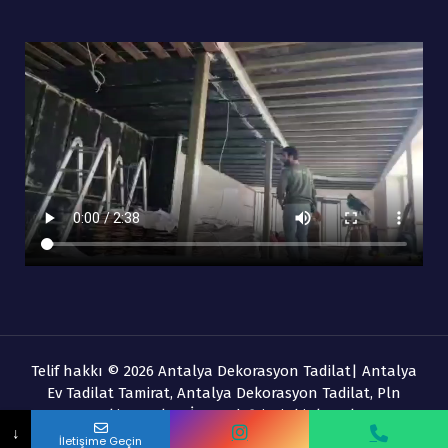
Telif hakkı © 2026 Antalya Dekorasyon Tadilat| Antalya
Ev Tadilat Tamirat, Antalya Dekorasyon Tadilat, Pln
Banyo Ekipmanları İnş. Ltd. Şti. Ait bir kuruluştur.
Adınız Soyadınız
↓
İletişime Geçin