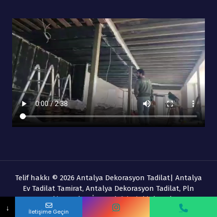
Telif hakkı © 2026 Antalya Dekorasyon Tadilat| Antalya
Ev Tadilat Tamirat, Antalya Dekorasyon Tadilat, Pln
Banyo Ekipmanları İnş. Ltd. Şti. Ait bir kuruluştur.
Adınız Soyadınız
↓
İletişime Geçin