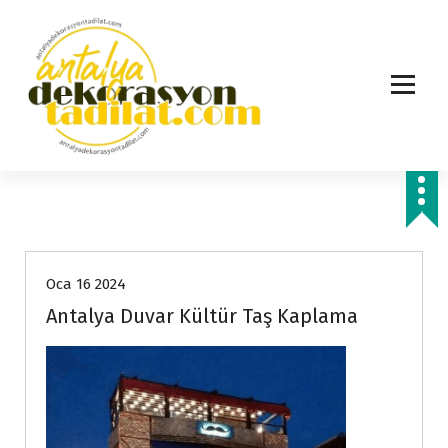
İ
ç
e
r
i
ğ
e
g
e
ç
Oca 16 2024
Antalya Duvar Kültür Taş Kaplama