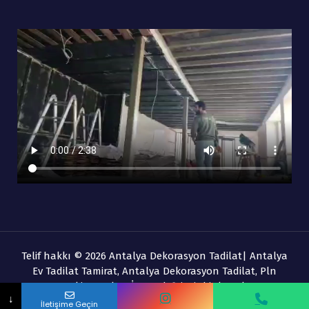
Telif hakkı © 2026 Antalya Dekorasyon Tadilat| Antalya
Ev Tadilat Tamirat, Antalya Dekorasyon Tadilat, Pln
Banyo Ekipmanları İnş. Ltd. Şti. Ait bir kuruluştur.
Adınız Soyadınız
↓
İletişime Geçin