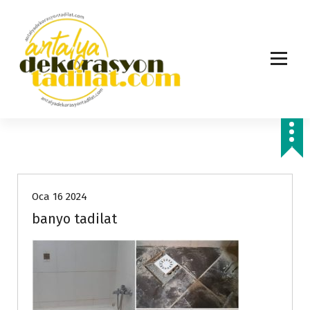
İ
ç
e
r
i
ğ
e
g
e
ç
Oca 16 2024
banyo tadilat